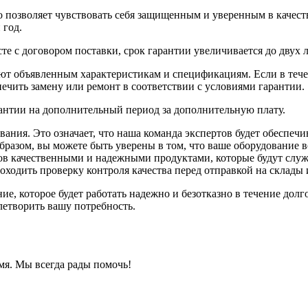
о позволяет чувствовать себя защищенным и уверенным в качес
 год.
е с договором поставки, срок гарантии увеличивается до двух л
уют объявленным характеристикам и спецификациям. Если в теч
ечить замену или ремонт в соответствии с условиями гарантии.
антии на дополнительный период за дополнительную плату.
вания. Это означает, что наша команда экспертов будет обеспеч
разом, вы можете быть уверены в том, что ваше оборудование вс
ов качественными и надежными продуктами, которые будут служ
роходить проверку контроля качества перед отправкой на склад
ие, которое будет работать надежно и безотказно в течение долг
летворить вашу потребность.
мя. Мы всегда рады помочь!