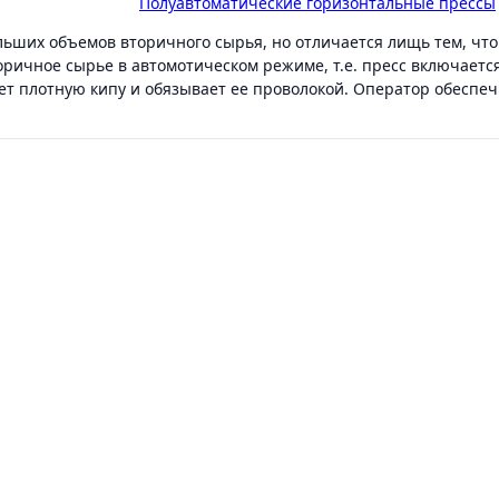
rt оборудование
-
Полуавтоматические горизонтальные прессы
ольших объемов вторичного сырья, но отличается лищь тем, ч
оричное сырье в автомотическом режиме, т.е. пресс включаетс
ет плотную кипу и обязывает ее проволокой. Оператор обеспеч