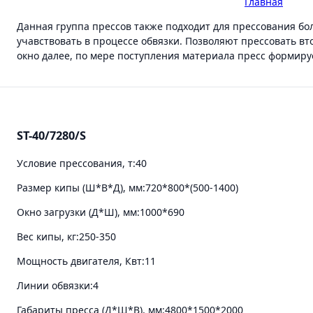
Главная
-
Sma
Данная группа прессов также подходит для прессования б
учавствовать в процессе обвязки. Позволяют прессовать вт
окно далее, по мере поступления материала пресс формиру
ST-40/7280/S
Условие прессования, т:
40
Размер кипы (Ш*В*Д), мм:
720*800*(500-1400)
Окно загрузки (Д*Ш), мм:
1000*690
Вес кипы, кг:
250-350
Мощность двигателя, Квт:
11
Линии обвязки:
4
Габариты пресса (Д*Ш*В), мм:
4800*1500*2000