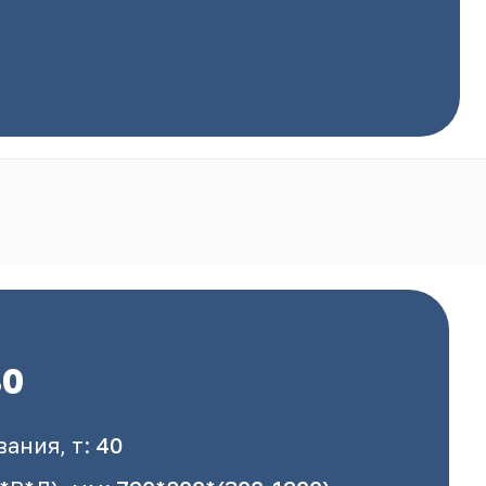
80
ания, т:
40