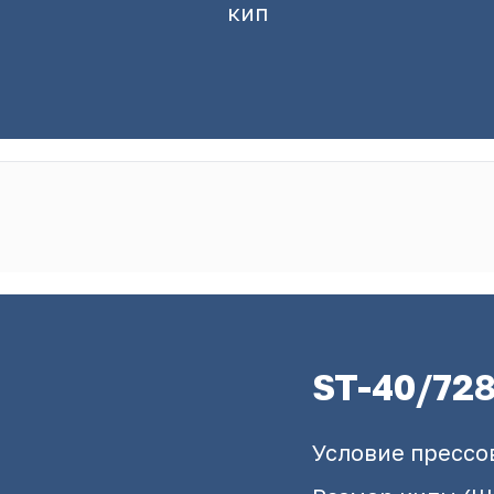
кип
ST-40/72
Условие прессов