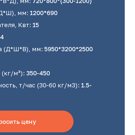
*В*Д), мм:
720*800*(300-1200)
Д*Ш), мм:
1200*690
теля, Квт:
15
4
 (Д*Ш*В), мм:
5950*3200*2500
(кг/м³):
350-450
сть, т/час (30-60 кг/м3):
1.5-
росить цену