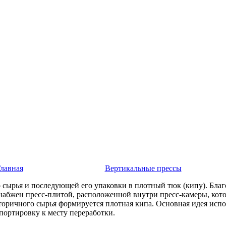
лавная
-
Smart оборудование
-
Вертикальные прессы
-
ST-80/120
 сырья и последующей его упаковки в плотный тюк (кипу). Благ
набжен пресс-плитой, расположенной внутри пресс-камеры, кото
вторичного сырья формируется плотная кипа. Основная идея исп
спортировку к месту переработки.