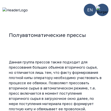
EN
Полуавтоматические прессы
Главная
-
Smart
-
Полуавтоматические
-
SW-
оборудование
горизонтальные
120/110120/S
прессы
Данная группа прессов также подходит для
прессования больших объемов вторичного сырья,
но отличается лишь тем, что факту формирования
плотной кипы оператору необходимо участвовать в
процессе ее обвязки. Позволяют прессовать
вторичное сырье в автоматическом режиме, т.е.
пресс включается в момент поступления
вторичного сырья в загрузочное окно далее, по
мере поступления материала пресс формирует
плотную кипу и обвязывает ее проволокой.