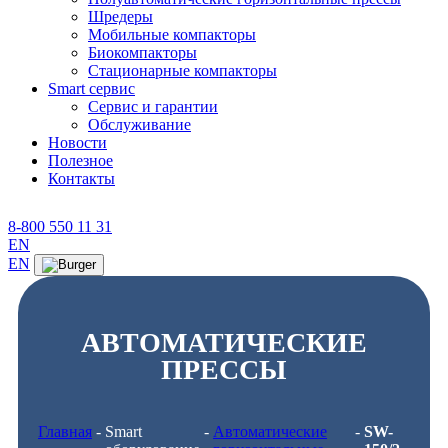
Шредеры
Мобильные компакторы
Биокомпакторы
Стационарные компакторы
Smart сервис
Сервис и гарантии
Обслуживание
Новости
Полезное
Контакты
8-800 550 11 31
EN
EN
АВТОМАТИЧЕСКИЕ
ПРЕССЫ
Главная
-
Smart
-
Автоматические
-
SW-