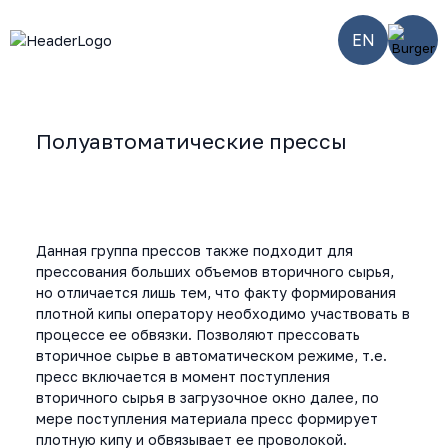
EN
Полуавтоматические прессы
Главная
-
Smart
-
Полуавтоматические
-
SW-
оборудование
горизонтальные
80/11080/SG
прессы
Данная группа прессов также подходит для
прессования больших объемов вторичного сырья,
но отличается лишь тем, что факту формирования
плотной кипы оператору необходимо участвовать в
процессе ее обвязки. Позволяют прессовать
вторичное сырье в автоматическом режиме, т.е.
пресс включается в момент поступления
вторичного сырья в загрузочное окно далее, по
мере поступления материала пресс формирует
плотную кипу и обвязывает ее проволокой.