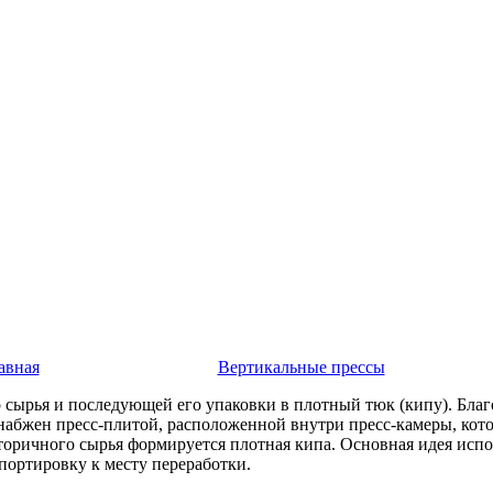
авная
-
Smart оборудование
-
Вертикальные прессы
-
SW-30/1107
 сырья и последующей его упаковки в плотный тюк (кипу). Благ
набжен пресс-плитой, расположенной внутри пресс-камеры, кото
вторичного сырья формируется плотная кипа. Основная идея исп
спортировку к месту переработки.